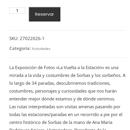
Ruta
Reservar
interpretada
gratuita
por
la
SKU:
27022026-1
Exposición
Categoría:
Actividades
de
Fotos
"La
La Exposición de Fotos «La Vuelta a la Estación» es una
Vuelta
mirada a la vida y costumbres de Sorbas y los sorbeños. A
a
lo largo de 34 paradas, descubriremos tradiciones,
la
costumbres, personajes y curiosidades que nos harán
Estación"
entender mejor dónde estamos y de dónde venimos.
-
Las rutas interpretadas son visitas amenas pasando por
Viernes
todas las estaciones/paradas en un recorrido a pie por el
27
de
centro histórico de Sorbas de la mano de Ana María
febrero