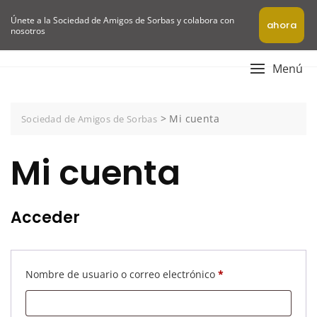
Skip
Únete a la Sociedad de Amigos de Sorbas y colabora con
to
ahora
nosotros
content
Menú
>
Mi cuenta
Sociedad de Amigos de Sorbas
Mi cuenta
Acceder
Obligatorio
Nombre de usuario o correo electrónico
*